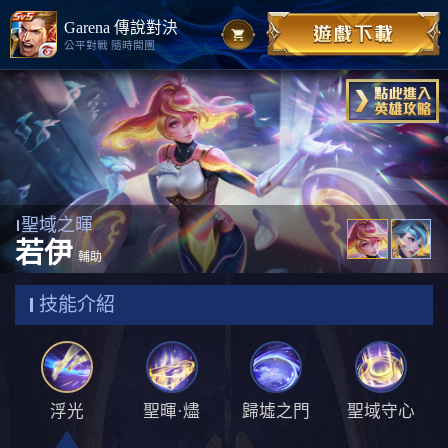
Garena 傳說對決
公平對戰 隨時開團
聖域之暉
若伊
輔助
技能介紹
浮光
聖暉·燼
歸墟之門
聖域守心