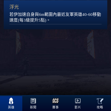
浮光
若伊
加速自身與6m範圍內最近友軍英雄40-60移動
速度(每3級提升5點)。

攻略
英雄
新聞
賽事
影片