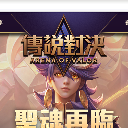
團
G
e
A
社