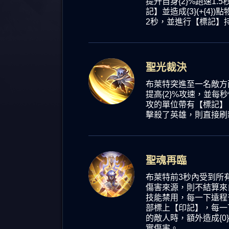
提升自身{2}%跑速1
記】並造成{3}
(+{4})點
2秒，並進行
【標記】
聖光裁決
布萊特突進至一名敵方面
提高{2}%攻速，並每秒
攻的單位帶有
【標記】
擊殺了英雄，則直接刷
聖魂再臨
布萊特前3秒內受到所
傷害來源，則不結算來
技能禁用，每一下遠程
部標上
【印記】，每一
的敵人時，額外造成{0}
實傷害。