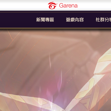
Garena
公告
新手引導
官方粉絲
活動
遊戲簡介
YouTub
系統
英雄列表
賽事
裝備列表
教學
奧義列表
攻略
挑戰者技能