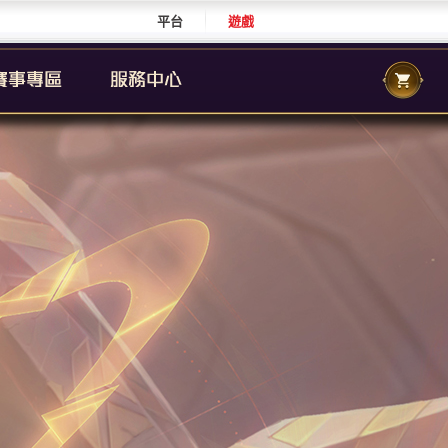
平台
遊戲
CS 職業聯賽
傳說城市賽
校園傳說
CS 校園聯賽
傳說國際賽
群自辦賽事