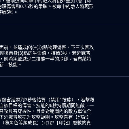
.5秒，被兩道同時擊中的敵人將額外疊加1層
【印
物理傷害和0.75秒的暈眩。被命中的敵人將現形
持續5秒。
前，並造成{0}
(+{1})點
物理傷害，下三次普攻
恢復自身{3}點的生命值，持續3秒。若近戰普
，則消耗並減少二技能一半的冷卻。
若布萊特
新二技能。
有傷害延遲到3秒後結算
（禁用1技能），
若擊殺
自該目標的傷害。技能的6秒持續期間
無敵，一
普攻具有穿透性，且會對範圍內的敵方單位全
下近戰普攻提升攻擊範圍。攻擊帶有
【印記】
（隨角色等級成長）
(+{1})*
【印記】層數的
真