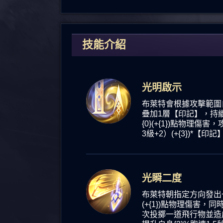
技能介紹
光明啟示
布萊特會根據攻擊範圍
疊加1層
【印記】，持續
{0}
(+{1})點
物理傷害，
3級+2）
(+{3})*
【印記
光瞬二度
布萊特朝指定方向發出
(+{1})點
物理傷害，同
次投擲一道飛行物並造