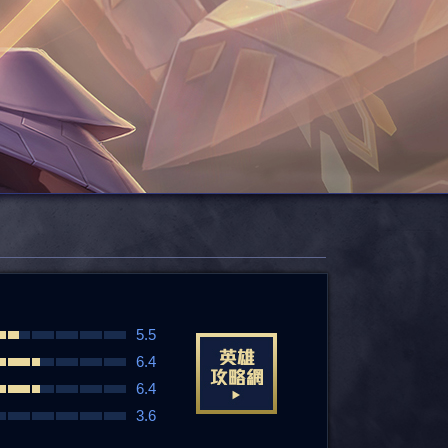
5.5
6.4
6.4
3.6