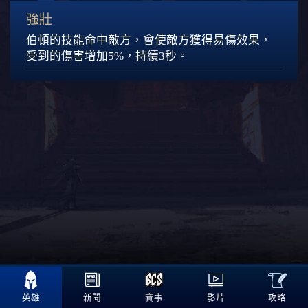
強壯
伯頓的技能命中敵方，會使敵方獲得易傷效果，
受到的傷害增加5%，持續3秒。

攻略
英雄
新聞
賽事
影片