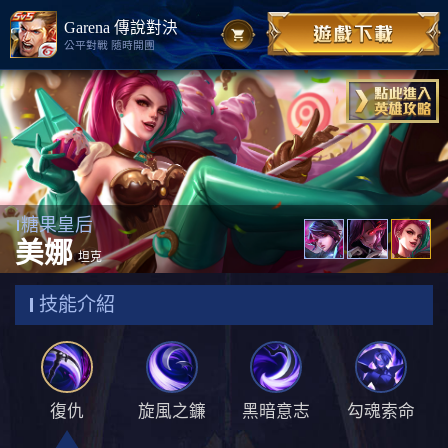
Garena 傳說對決
公平對戰 隨時開團
糖果皇后
美娜
坦克
技能介紹
復仇
旋風之鐮
黑暗意志
勾魂索命