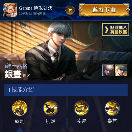
Garena 傳說對決
公平對戰 隨時開團
紳士品格
銀晝
刺客
技能介紹
處刑
刖足
凌遲
梟首