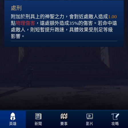
處刑
附加於刑具上的神聖之力，會對近處敵人造成
1.00
點
物理傷害
，遠處額外造成35%的傷害。若命中遠
處敵人，則短暫提升跑速，具體效果受刖足等級
影響。

攻略
英雄
新聞
賽事
影片