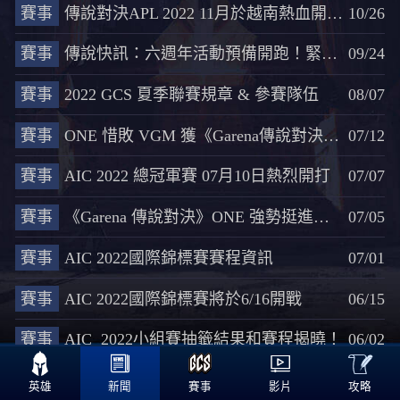
賽事
傳說對決APL 2022 11月於越南熱血開賽 全球12支勁旅角逐冠軍
10/26
賽事
傳說快訊：六週年活動預備開跑！緊接著APL超級職業聯賽更將於11月強勢回歸！
09/24
賽事
2022 GCS 夏季聯賽規章 & 參賽隊伍
08/07
賽事
ONE 惜敗 VGM 獲《Garena傳說對決》AIC 2022 國際錦標賽亞軍
07/12
賽事
AIC 2022 總冠軍賽 07月10日熱烈開打
07/07
賽事
《Garena 傳說對決》ONE 強勢挺進冠軍賽
07/05
賽事
AIC 2022國際錦標賽賽程資訊
07/01
賽事
AIC 2022國際錦標賽將於6/16開戰
06/15
賽事
AIC 2022小組賽抽籤結果和賽程揭曉！
06/02

<<
3
4
5
6
7
>>
攻略
英雄
新聞
賽事
影片