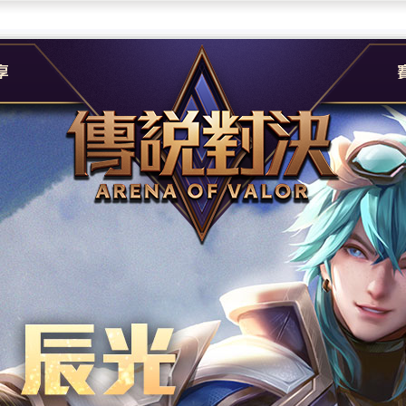
團
G
e
A
社