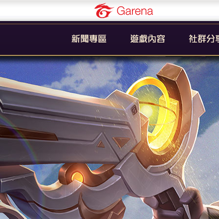
Garena
公告
新手引導
官方粉絲
活動
遊戲簡介
YouTub
系統
英雄列表
賽事
裝備列表
教學
奧義列表
攻略
挑戰者技能