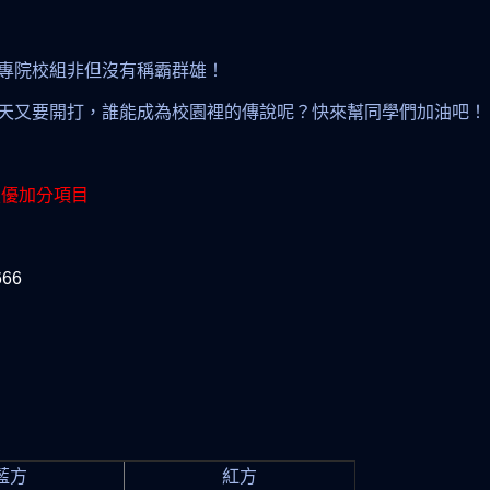
大專院校組非但沒有稱霸群雄！
明天又要開打，誰能成為校園裡的傳說呢？​​快來幫同學們加油吧！
技優加分項目
666
藍方
紅方