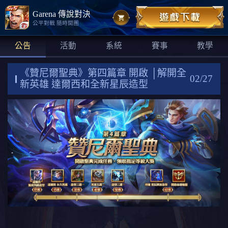
Garena 傳說對決
公平對戰 隨時開團
公告
活動
系統
賽事
教學
《贊尼爾聖典》第四篇章 開啟 │解開全
02/27
新英雄 達爾西和全新星辰造型