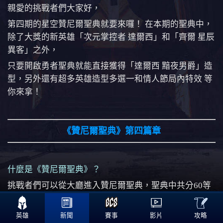
親愛的挑戰者們大家好，
第四期的星空贊尼爾聖典就要來囉！ 在本期的聖典中，
除了大獎的新英雄「次元掌控者 達爾西」和「齊爾 星辰
異客」之外，
只要開啟勇者聖典就能直接獲得「達爾西 黯夜男爵」造
型，另外還有超多英雄造型多選一和情人節局內特效 等
你來拿！
《贊尼爾聖典》第四篇章
什麼是《贊尼爾聖典》？
挑戰者們可以從大廳進入贊尼爾聖典，聖典中共分60等
級，等級獎勵分為Elite與Free通道，每一等級皆有相對

應的特殊獎勵，你可以透過完成光明聖典中的各種任務
攻略
英雄
新聞
賽事
影片