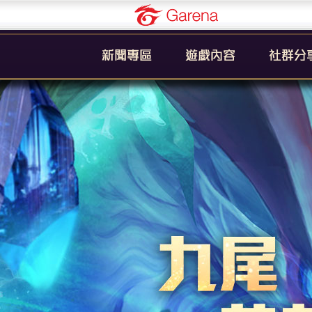
Garena
公告
新手引導
官方粉絲
活動
遊戲簡介
YouTub
系統
英雄列表
賽事
裝備列表
教學
奧義列表
攻略
挑戰者技能