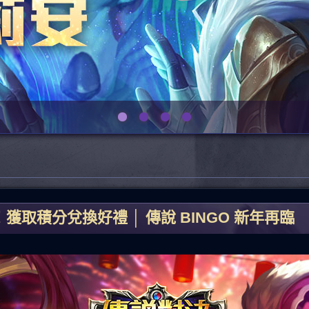
獲取積分兌換好禮 │ 傳說 BINGO 新年再臨