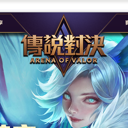
團
G
e
A
社