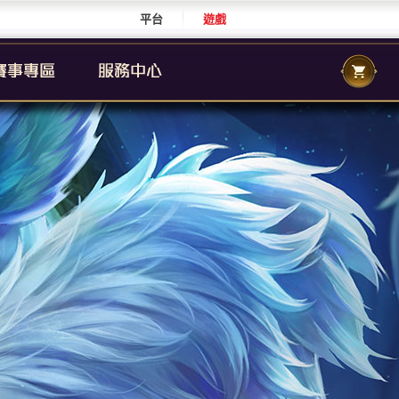
平台
遊戲
CS 職業聯賽
傳說城市賽
校園傳說
CS 校園聯賽
傳說國際賽
群自辦賽事