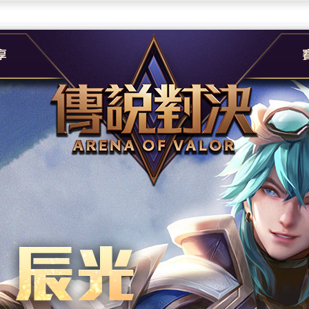
團
G
e
A
社