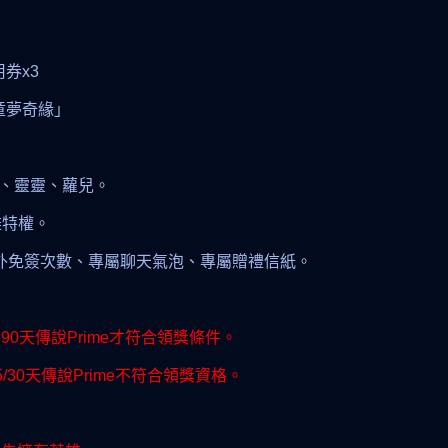
用券x3
 童夢奇緣」
」
頓、靈靈、蘿兒。
雄特權。
、額外免簽次數、專屬聊天氣泡、專屬贈禮信紙。
0天傳說Prime才符合領獎條件。
30天傳說Prime不符合領獎資格。