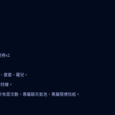
用券x1
」
頓、靈靈、蘿兒。
雄特權。
、額外免簽次數、專屬聊天氣泡、專屬贈禮信紙。