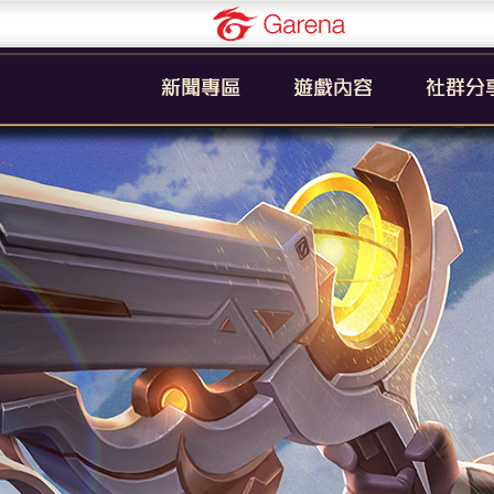
Garena
公告
新手引導
官方粉絲
活動
遊戲簡介
YouTub
系統
英雄列表
賽事
裝備列表
教學
奧義列表
攻略
挑戰者技能