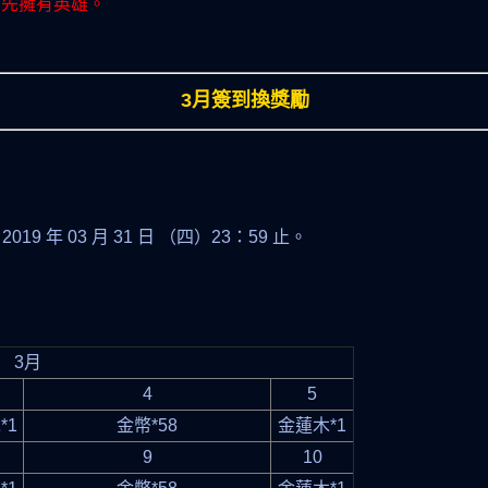
需先擁有英雄。
3月簽到換獎勵
 2019 年 03 月 31 日 （四）23：59 止。
3月
4
5
*1
金幣*58
金蓮木*1
9
10