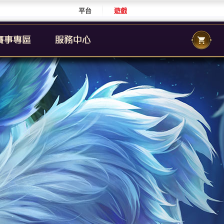
平台
遊戲
CS 職業聯賽
傳說城市賽
校園傳說
CS 校園聯賽
傳說國際賽
群自辦賽事