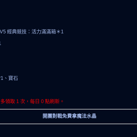
 5V5 經典競技：活力滿滿箱＊1
1
*1、寶石
領取 1 次，每日 0 點刷新。
開團對戰免費拿魔法水晶