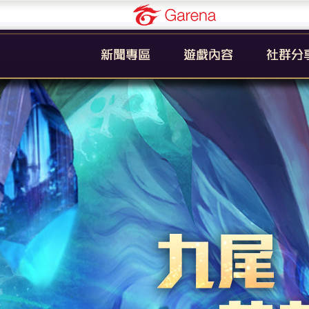
Garena
公告
新手引導
官方粉絲
活動
遊戲簡介
YouTub
系統
英雄列表
賽事
裝備列表
教學
奧義列表
攻略
挑戰者技能