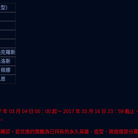
造型）
納克羅斯
馬洛斯
」佩娜
凡恩
03 月 04 日 00：00 起～ 2017 年 03 月 16 日 23
。
慎確認。若兌換的獎勵為已持有的永久英雄、造型，將退還部分