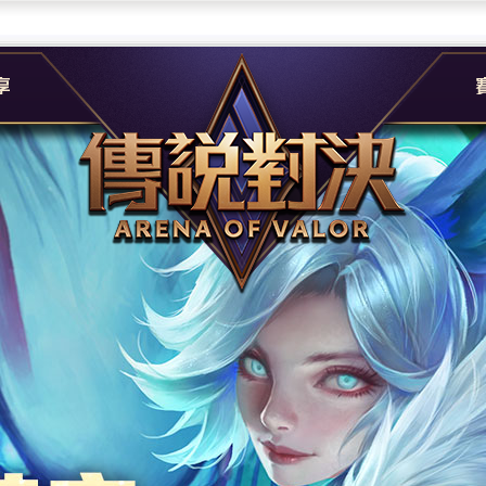
團
G
e
A
社