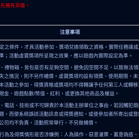
需先擁有英雄。
注意事項
動指定之條件，才具活動參加、獎項兌換領取之資格。實際任務達
準；活動虛寶獎項所呈現之效果，應以遊戲內實際設定為準。
郵件、禮物箱、背包是否有足夠空間，避免因空間不足，以致無法
失之情況，則不另作補償。虛寶獎項均設有領獎、使用期限，未
本活動之參加、得獎資格或獎項均不得轉讓予任何第三人或轉移
現金、遊戲點數/幣值、紅利，或更換其他商品及權益。
、電話、技術或不可歸責於本活動主辦單位之事由，若因觸犯遊
題，而使系統誤送活動訊息或得獎通知，或使參加者所寄出或登
公司均不負責，活動照常舉行，不另做補償。
行為及得獎情形是否涉嫌例：人為操作、惡意灌票、蓄意偽造、