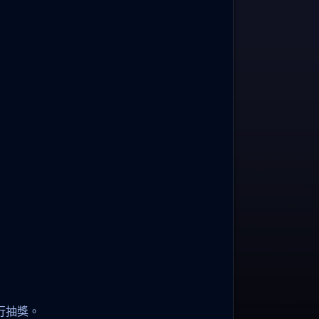
。
行抽獎。