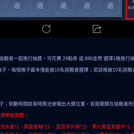
者一起進行抽獎，可花費 29點券 或 888金幣 選擇1格進行
格子，每個格子最多僅能被10名挑戰者選擇；若該格被10名挑
子；倒數時間結束時獎池會開出大獎位置，若是開獎在挑戰者所
獲得神秘獎勵。
法水晶*1、奧義卷軸*15、 造型碎片箱*15、第九篇章貢獻卡*2