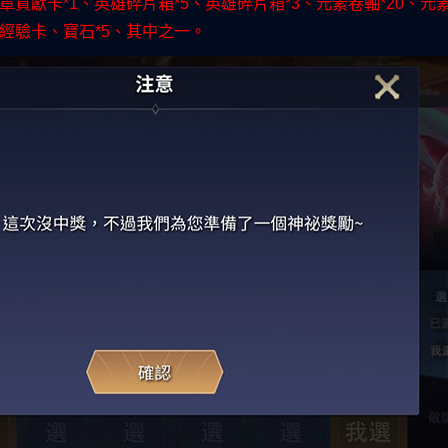
九篇章貢獻卡*1、英雄碎片箱*5、英雄碎片箱*3、元素卷軸*20、
經驗卡、寶石*5、其中之一。