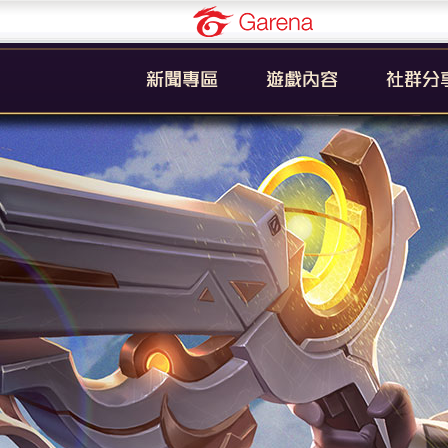
Garena
公告
新手引導
官方粉絲
活動
遊戲簡介
YouTub
系統
英雄列表
賽事
裝備列表
教學
奧義列表
攻略
挑戰者技能