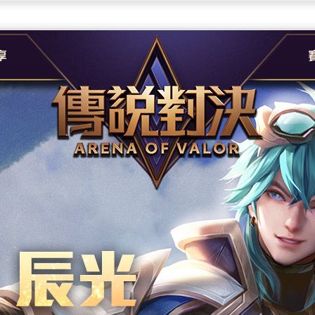
團
G
e
A
社