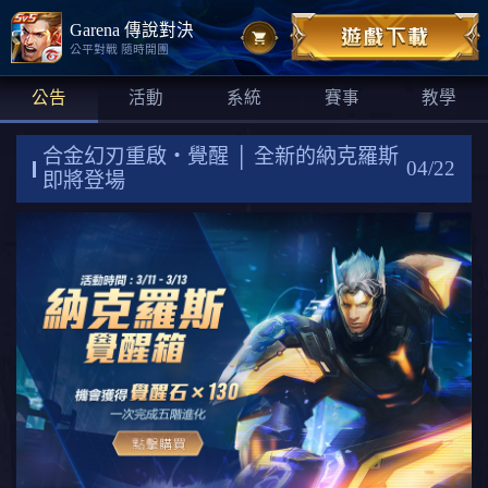
Garena 傳說對決
公平對戰 隨時開團
公告
活動
系統
賽事
教學
合金幻刃重啟‧覺醒 │ 全新的納克羅斯
04/22
即將登場