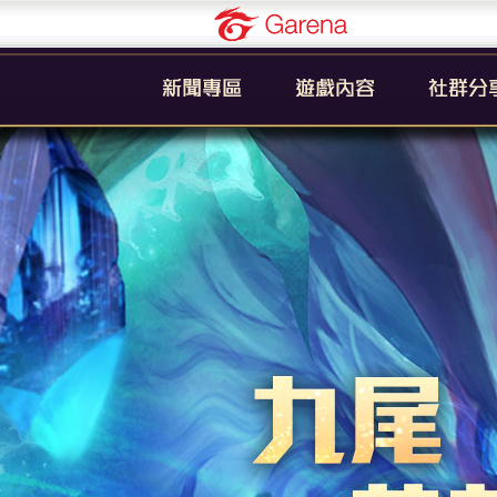
Garena
公告
新手引導
官方粉絲
活動
遊戲簡介
YouTub
系統
英雄列表
賽事
裝備列表
教學
奧義列表
攻略
挑戰者技能