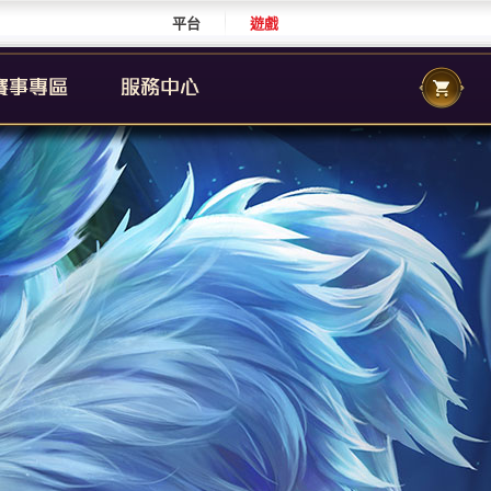
平台
遊戲
CS 職業聯賽
傳說城市賽
校園傳說
CS 校園聯賽
傳說國際賽
群自辦賽事