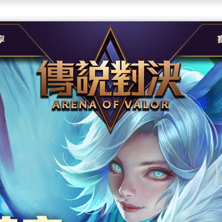
團
G
e
A
社