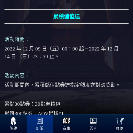
累積儲值送
活動時間：
2022 年 12 月 09 日（五）00：00 起 ~ 2022 年 12 月
14 日 （三）23：59 止。
活動內容：
活動期間內，累積儲值點券達指定額度送對應獎勵。
累儲30點券：30點券禮包
累儲300點券：AOV足球*1

累儲1000點券：100點券禮包
攻略
英雄
新聞
賽事
影片
累儲3000點券：AOV足球*3