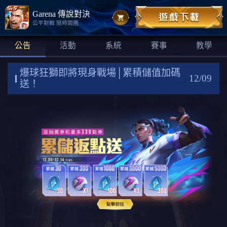
Garena 傳說對決
公平對戰 隨時開團
公告
活動
系統
賽事
教學
爆球狂獅即將現身戰場│累積儲值加碼
12/09
送！