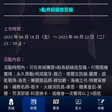
9點券超級造型箱
上市時間：
2023 年 08 月 18 日（五） ～ 2023 年 08 月 22 日（二）
23：59 止。
活動內容：
活動時間內，可在商城購買9點券超級造型箱，打開隨機
獲得：永久獎勵(昭成龍牙-霧己、達爾文防線-蘭鐸、超
能戰隊-洛克、樂園甜品師-穆加爵、海魂之弓-特爾安娜
絲、補教名師-祖卡、火線消防員-摩恩、糖果皇后-美
娜、荒漠邪翅-科里納卡、或機會一次獲得以上9個造
型)、其他獎勵(體驗卡、寶石)，其中之一

攻略
英雄
新聞
賽事
影片