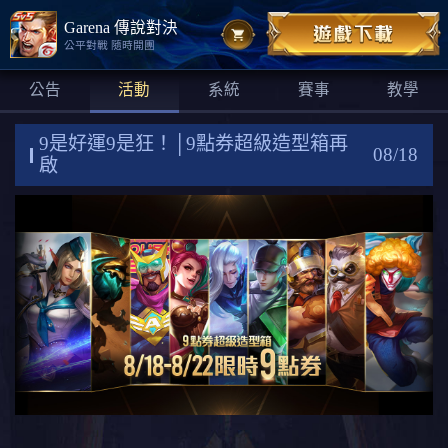
Garena 傳說對決
公平對戰 隨時開團
公告
活動
系統
賽事
教學
9是好運9是狂！│9點券超級造型箱再
08/18
啟