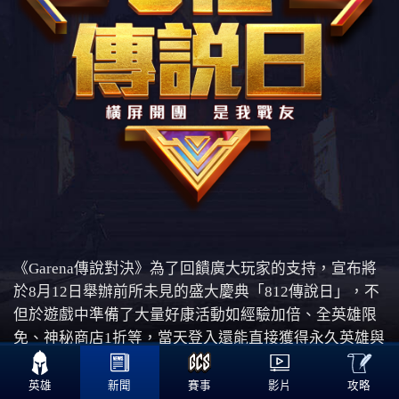
《Garena傳說對決》為了回饋廣大玩家的支持，宣布將
於8月12日舉辦前所未見的盛大慶典「812傳說日」，不
但於遊戲中準備了大量好康活動如經驗加倍、全英雄限
免、神秘商店1折等，當天登入還能直接獲得永久英雄與

永久造型！此外，活動期間更將推出夏日系列最新造
型，還有傳說日專屬全新英雄等著與各位見面！即日起
攻略
英雄
新聞
賽事
影片