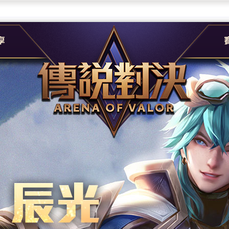
團
G
e
A
社