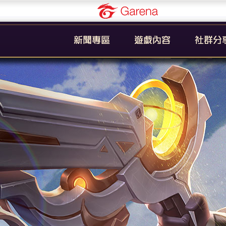
Garena
公告
新手引導
官方粉絲
活動
遊戲簡介
YouTub
系統
英雄列表
賽事
裝備列表
教學
奧義列表
攻略
挑戰者技能