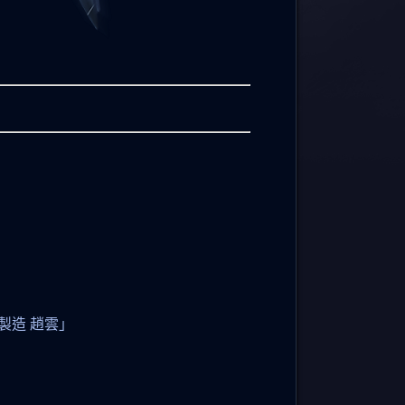
製造 趙雲」