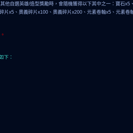
其他自選英雄/造型獎勵時，會隨機獲得以下其中之一：寶石x5、
片x5、奧義碎片x100、奧義碎片x200、元素卷軸x5、元素卷軸
件。
如下：