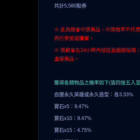
共計5,580點券
※ 此為機會中獎商品，中獎機率不代
再行參加或購買。
※ 獎勵會在24小時內發送至遊戲信
虛寶商品。
獲得各類物品之機率如下(皆四捨五入至小
自選永久英雄或永久造型：各3.33%
寶石x5：9.47%
寶石x10：9.47%
寶石x15：4.75%