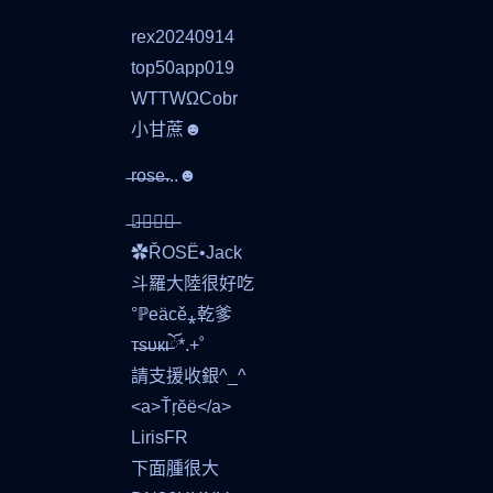
rex20240914
top50app019
WTTWΩCobr
小甘蔗☻
̶r̶o̶s̶e̶...☻
̶阿̶萊̶斯̶特̶
✿ŘOSË•Jack
斗羅大陸很好吃
°ℙeäcě⁎乾爹
т̶ѕ̶υ̶к̶ι̶ོ*.+゜
請支援收銀^_^
<a>Ťŗĕë</a>
LirisFR
下面腫很大