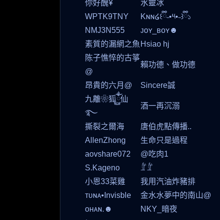
你好醜¥
水靈冰
WPTK9TNY
Kɴɴ໒꒰ྀི˵•༥•˵꒱ྀི১
NMJ3N555
ᴊᴏʏ_ʙᴏʏ☻
素質的漏網之魚
Hsiao hj
陈子憔悴的古箏
賴功德、做功德
@
昂貴的六月@
Sincere誠
九離❀狐ོྂཾ࿆仙
酒一再沉溺
࿐
撕裂之爾海
唐伯虎點傳播..
AllenZhong
生命只是過程
aovshare072
@吃肉1
S.Kageno
𓁤𓁤
小恩33菜雞
我用汽油炸豬排
ᴛᴜɴᴀ•Invisble
金水水夢中的南山@
ᴏʜᴀɴ.☻
NKY_暗夜