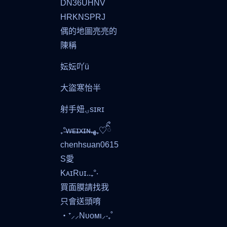
DN36UHNV
HRKNSPRJ
偶的地圖亮亮的
陳稱
妘妘吖ü
大盜寒怡半
射手妞ۍsɪʀɪ
₊°̶ᴡ̶ᴇ̶ɪ̶x̶ɪ̶ɴ̶.ﻬ₊♡ིྀ
chenhsuan0615
S愛
KᴀɪRᴜɪ..₊°‧
買面膜請找我
只會送頭唷
‧⁺⸝⸝Nυoмι⸝‧₊˚