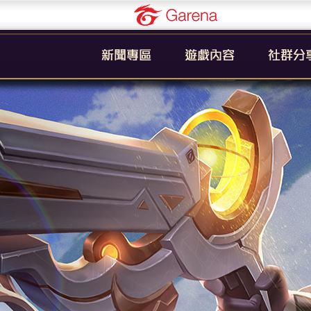
Garena
公告
新手引導
官方粉絲
活動
遊戲簡介
YouTub
系統
英雄列表
賽事
裝備列表
教學
奧義列表
攻略
挑戰者技能