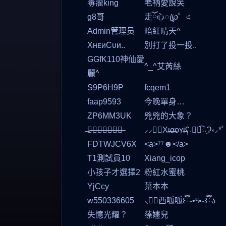
毒瘤king
老衲愛說笑
g8哥
走ོ心ꦿ℘゜এ
Admin管理员
暗紅晴天^
XʜᴇиCᴜи..
別打了投一投..
GGfK110神仙愛
^_^艾芮絲
麗^
S9P6H9P
fcqem1
faap9593
今晚單身…
ZP6MM3UK
兇兇的大象？
̶我̶比̶永̶恆̶還̶好̶上̶
⸝⸝ིྀXι̶α̶oʏi̶ʕ͙˒ིྀ͡˔˓͙Ɂ༝⸝*ﾟ
FDTWJCV6X
<a>⁷⁷☻</a>
T1測試員10
Xiang_icop
小孩子才選擇2
粉紅水蜜桃
YjCcy
葉本本
w550336605
⸜ིྀ西呱呱꒰ྀི˵•༥•˵꒱ྀིა
失憶光耀？
蒣嫿兒