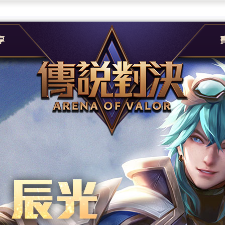
團
G
e
A
社