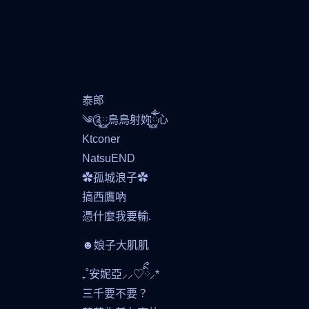
泰郎
༄༊࿆鳥鳥射妳ོྂཾ࿆心
Ktconer
NatsuEND
✿孤城浪子✿
搞西鷹吶
憑什麼我要輸.
☻娘子大肌肌
₊˚安妮亞⸝⸝♡ིྀ⸝*
三千要不要？