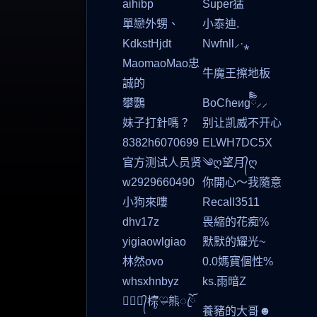
aihibp
Super猛
單戀外甥、
小泰迪.
KdkstHjdt
Nwfnll⸝·⁎
MaomaoMao忠
牛魔王擦地板
誠的
攀鸚
BoCɦeиgིིིྀ⸝⸝
妹子打針嗎？
别让凯威不开心
8382h6070699
ELWH7DC5X
官方测试人员贤
༄ღ望月᭄ღ
w2929660490
你開心～我隨意
小狗來嘍
Recall3511
dhv17z
畏縮的花痴%
yigiaowlgiao
默默的耀光~
林然ovo
0.0媽寶個性%
whsxhnbyz
ks.雨暗Z
☾⋆꯭᭄棕ึູ♡̶熊ꦿོ
養豬的大哥☻