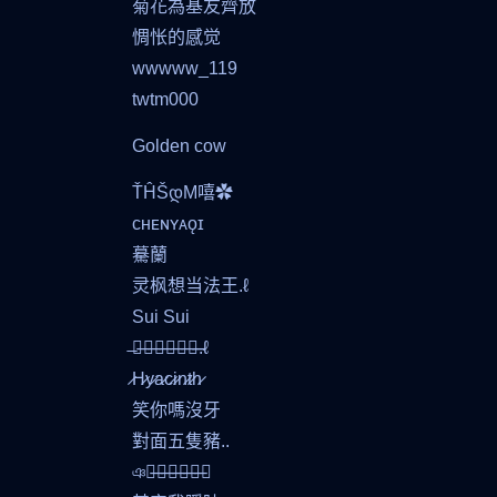
菊花為基友齊放
惆怅的感觉
wwwww_119
twtm000
Golden cow
ŤĤŠდM嘻✿
ᴄʜᴇɴʏᴀǫɪ
驀蘭
灵枫想当法王.ℓ
Sui Sui
̶吖̶豪̶想̶当̶野̶王̶̶.ℓ
̷H̷y̷a̷c̷i̷n̷t̷h̷
笑你嗎沒牙
對面五隻豬..
ঞ暴̶躁̶老̶阿̶姨̶⋆