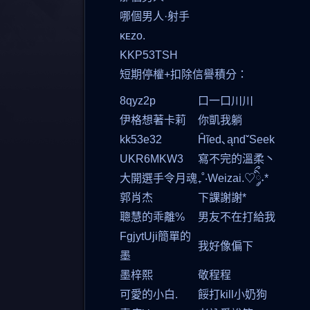
哪個男人·射手
ᴋᴇᴢᴏ.
KKP53TSH
短期停權+扣除信譽積分：
8qyz2p
口一口川川
伊格想著卡莉
你凱我躺
kk53e32
Ĥĩed､ąndˇSeek
UKR6MKW3
寫不完的溫柔丶
大開選手令月魂
₊˚‧Weizai.♡ིྀ༘˖*
郭肖杰
下課謝謝*
聰慧的乖離%
男友不在打給我
FgjytUji簡單的
我好像偏下
墨
墨梓熙
敬程程
可愛的小白.
餒打kill小奶狗