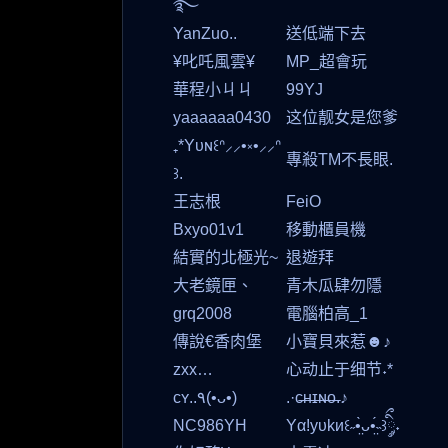
࿐
YanZuo..
送低端下去
¥叱吒風雲¥
MP_超會玩
華程小ㄐㄐ
99YJ
yaaaaaa0430
这位靓女是您爹
₊*Yᴜɴ꒰ᐢ⸝⸝•༝•⸝⸝ᐢ
專殺TM不長眼.
꒱.
王志根
FeiO
Bxyo01v1
移動櫃員機
結實的北極光~
退遊拜
大老鏡匣、
青木瓜肆勿隱
grq2008
電腦柏高_1
傳說€香肉堡
小寶貝來惹☻♪
zxx…
心动止于细节˖*
ᴄʏ..٩(•ᴗ•)
.·ᴄ̶ʜ̶ɪ̶ɴ̶ᴏ̶.♪
NC986YH
Yα!yυkи꒰˶•̤̀ᴗ•̤́˵꒱ིྀ༘˖