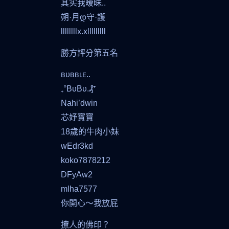
其实我暧昧..
朔·月დ守·護
llllllllx.xlllllllll
勝方評分第五名
ʙᴜʙʙʟᴇ..
₊°BυBυ.₰⁺
Nahi’dwin
芯妤寶寶
18歲的牛肉小妹
wEdr3kd
koko7878212
DFyAw2
mlha7577
你開心～我放屁
撩人的佛印？