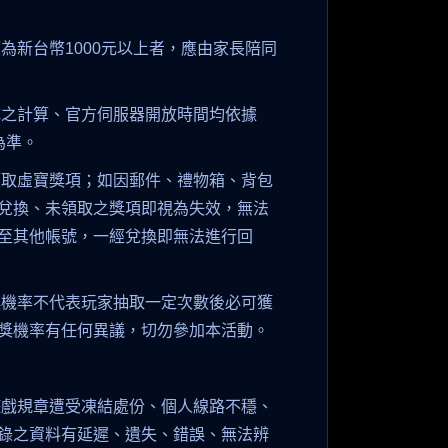
為新台幣1000元以上者，應由家長陪同
成之計算、官方伺服器開放時間均依據
為準。
領取虛寶獎項；如因郵件、禮物箱、背包
兌換、未領取之獎項即視為失效，無法
至其他帳號，一經兌換即無法進行回
獎機率不代表玩家抽取一定次數後必可獲
獎機率有任何異議，切勿參加本活動。
遊戲規章遭受凍結處份、個人線路不穩、
錄之資料有延遲、遺失、錯誤、無法辨