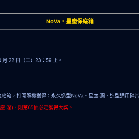
NoVa‧星塵保底箱
 10 月 22 日（二）23：59 止。
塵底箱，打開隨機獲得：永久造型NoVa‧星塵-瀾、造型通用碎
星塵-瀾)，則第65抽必定獲得大獎。