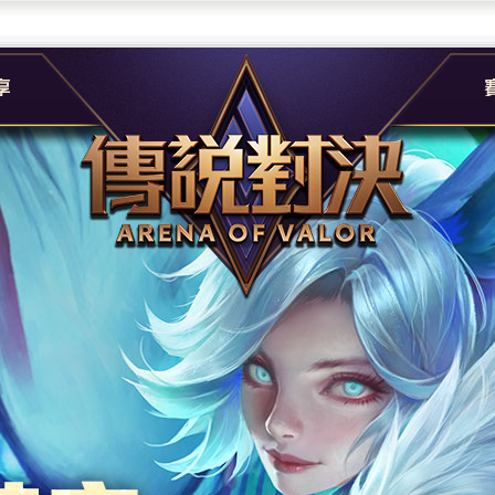
團
G
e
A
社