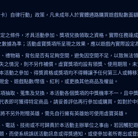
（卡）自律行動」政策，凡未成年人於實體通路購買遊戲點數面額
指定之條件，才具活動參加、獎項兌換領取之資格。實際任務達
料庫之數據為準；活動虛寶獎項所呈現之效果，應以遊戲內實際設定
件、禮物箱、背包是否有足夠空間，避免因空間不足，以致無法
失之情況，則不另作補償。虛寶獎項均設有領獎、使用期限，未
本活動之參加、得獎資格或獎項均不得轉讓予任何第三人或轉移
現金、遊戲點數/幣值、紅利，或更換其他商品及權益。
獎項抽取、蒐集及兌換，本活動各個獎項的中獎機率不一，且中
代表即可獲得特定商品，請妥善評估再行參加或購買，如對於中
卡將不另外附贈英雄，需先自行擁有英雄始可使用虛寶英雄。
路、電話、技術或不可歸責於本活動主辦單位之事由，若因觸犯
題，而使系統誤送活動訊息或得獎通知，或使參加者所寄出或登