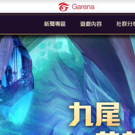
Garena
公告
新手引導
官方粉絲
活動
遊戲簡介
YouTub
系統
英雄列表
賽事
裝備列表
教學
奧義列表
攻略
挑戰者技能