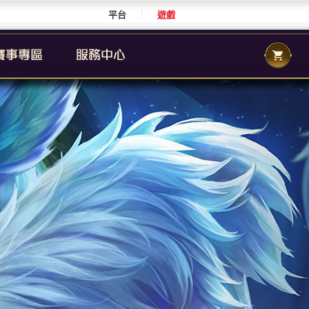
平台
遊戲
CS 職業聯賽
傳說城市賽
校園傳說
CS 校園聯賽
傳說國際賽
群自辦賽事