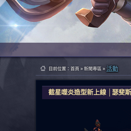
活動
目前位置：
首頁
»
新聞專區
»
截星噬炎造型新上線 │瑟斐