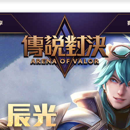
團
G
e
A
社