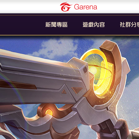
Garena
公告
新手引導
官方粉絲
活動
遊戲簡介
YouTub
系統
英雄列表
賽事
裝備列表
教學
奧義列表
攻略
挑戰者技能