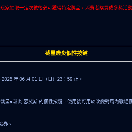
表玩家抽取一定次數後必可獲得特定獎品，消費者購買或參與活
截星噬炎個性按鍵
~ 2025 年 06 月 01 日（日）23：59 止。
 截星●噬炎-瑟斐斯 的個性按鍵，使用後可用於改變對局內戰場
 點券。