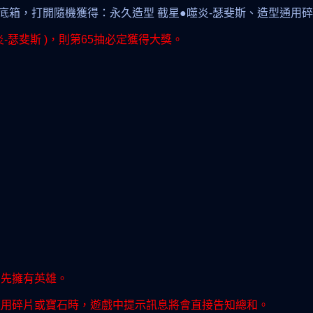
底箱，打開隨機獲得：永久造型 截星●噬炎-瑟斐斯、造型通用
炎-瑟斐斯
)，則第65抽必定獲得大獎。
需先擁有英雄。
通用碎片或寶石時，遊戲中提示訊息將會直接告知總和。