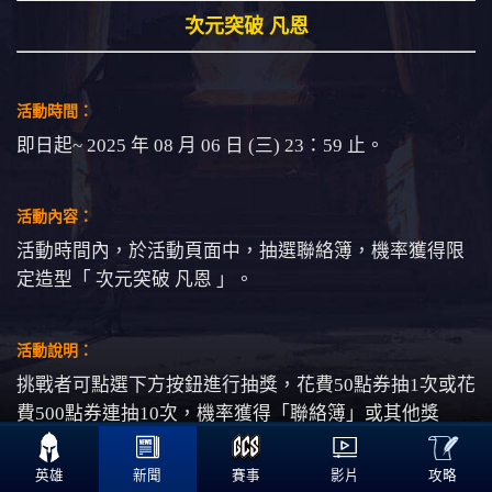
次元突破 凡恩
活動時間：
即日起~ 2025 年 08 月 06 日 (三) 23：59 止。
活動內容：
活動時間內，於活動頁面中，抽選聯絡簿，機率獲得限
定造型「 次元突破 凡恩 」。
活動說明：
挑戰者可點選下方按鈕進行抽獎，花費50點券抽1次或花
費500點券連抽10次，機率獲得「聯絡簿」或其他獎
勵。

「聯絡簿」每130抽必得1個，免費抽獎普通抽獎、兌換
攻略
英雄
新聞
賽事
影片