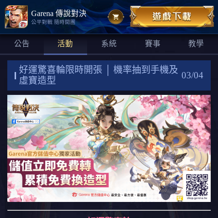
Garena 傳說對決
公平對戰 隨時開團
公告
活動
系統
賽事
教學
好運驚喜輪限時開張 │ 機率抽到手機及
03/04
虛寶造型