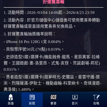
好運驚喜輪
1. 活動時間 : 2026 /03/04 14:00起 – 2026/4/23 23:59
2. 活動內容 : 於
官方儲值中心
儲值後可使用驚喜券轉動
好運驚喜輪或是直接用驚喜券兌換商品。
3. 好運驚喜輪抽獎機率說明：
- iPhone 16 Pro 128G 1支 0.004%，
- 貝殼幣序號50元 (70點) 0.019%，
- 史詩造型5選1選擇卡(機能蝕骨-龍馬、星辰異客-拉維
爾、王國遊戲·晝-洛里昂、式鬼-亥犽、荒誕劇場-邦尼)
0.931%，
- 勇者造型5選1選擇卡(甜夢時光-史蘭茲、星雲守護-提
米、烈陽薩滿-伊耿士、機動齒輪-科里納卡、奇境漫遊-
弗洛倫) 1.489%，

- 驚喜券x2 3.724%，
攻略
英雄
新聞
賽事
影片
- 托腮的娜塔亞表情(3天) 31.278%，