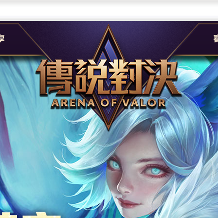
團
G
e
A
社