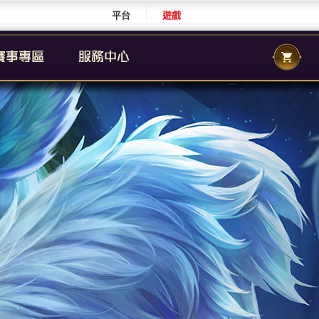
平台
遊戲
CS 職業聯賽
傳說城市賽
校園傳說
CS 校園聯賽
傳說國際賽
群自辦賽事