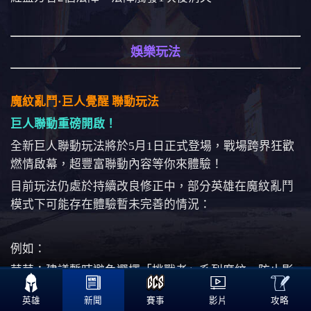
娛樂玩法
魔紋亂鬥·巨人覺醒 聯動玩法
巨人聯動重磅開啟！
全新巨人聯動玩法將於5月1日正式登場，戰場跨界狂歡
燃情啟幕，超豐富聯動內容等你來體驗！
目前玩法仍處於持續改良修正中，部分英雄在魔紋亂鬥
模式下可能存在體驗暫未完善的情況：
例如：
芽芽：建議暫時避免選擇「挑戰者」系列魔紋，防止影

響技能正常施放與發揮
攻略
英雄
新聞
賽事
影片
司空震：建議不要在大招釋放期間變身類技能，可能會