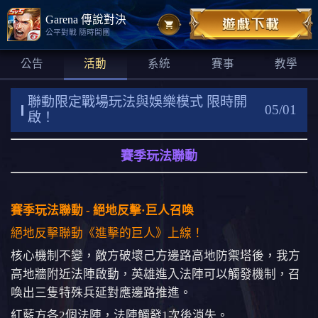
Garena 傳說對決
公平對戰 隨時開團
公告
活動
系統
賽事
教學
聯動限定戰場玩法與娛樂模式 限時開
05/01
啟！
賽季玩法聯動
賽季玩法聯動 - 絕地反擊·巨人召喚
絕地反擊聯動《進擊的巨人》上線！
核心機制不變，敵方破壞己方邊路高地防禦塔後，我方
高地牆附近法陣啟動，英雄進入法陣可以觸發機制，召
喚出三隻特殊兵延對應邊路推進。
紅藍方各2個法陣，法陣觸發1次後消失。