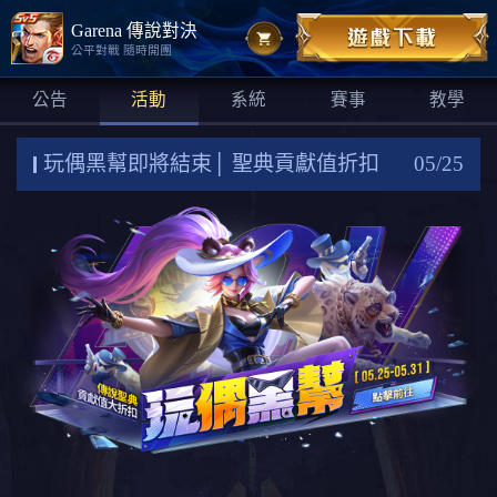
Garena 傳說對決
公平對戰 隨時開團
公告
活動
系統
賽事
教學
玩偶黑幫即將結束│ 聖典貢獻值折扣
05/25