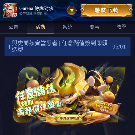
Garena 傳說對決
公平對戰 隨時開團
公告
活動
系統
賽事
教學
與史蘭茲齊當忍者 | 任意儲值簽到即領
06/01
造型