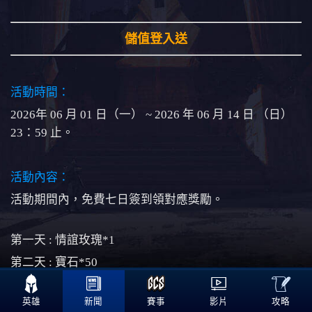
儲值登入送
活動時間：
2026年 06 月 01 日（一） ~ 2026 年 06 月 14 日 （日）
23：59 止。
活動內容：
活動期間內，免費七日簽到領對應獎勵。
第一天 : 情誼玫瑰*1
第二天 : 寶石*50

第三天 : 造型通用碎片*2
攻略
英雄
新聞
賽事
影片
第四天 : 英雄通用碎片*2