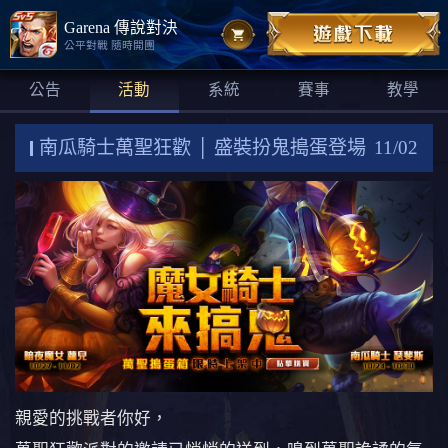
Garena 傳說對決
公平對戰 隨時開團
公告
活動
系統
賽事
教學
南瓜騎士萬聖狂歡 │ 盛裝扮鬼搗蛋登場
11/02
親愛的挑戰者你好，