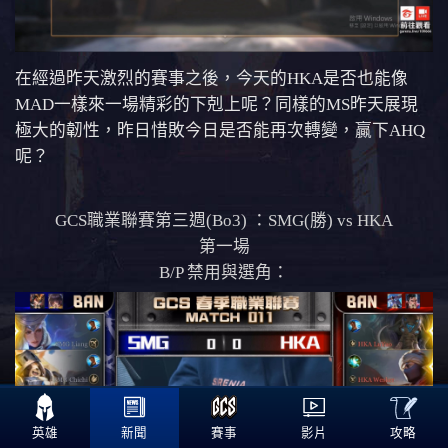
在經過昨天激烈的賽事之後，今天的HKA是否也能像
MAD一樣來一場精彩的下剋上呢？同樣的MS昨天展現
極大的韌性，昨日惜敗今日是否能再次轉變，贏下AHQ
呢？
GCS職業聯賽第三週(Bo3) ：SMG(勝) vs HKA
第一場
B/P 禁用與選角：

攻略
英雄
新聞
賽事
影片