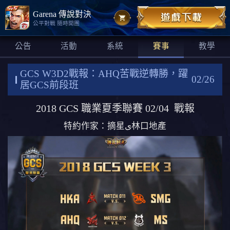
Garena 傳說對決
公平對戰 隨時開團
公告
活動
系統
賽事
教學
GCS W3D2戰報：AHQ苦戰逆轉勝，躍
02/26
居GCS前段班
2018 GCS 職業夏季聯賽 02/04 戰報
特約作家：摘星ى林口地產