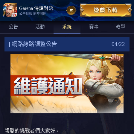
Garena 傳說對決
公平對戰 隨時開團
公告
活動
系統
賽事
教學
網路線路調整公告
04/22
親愛的挑戰者們大家好，