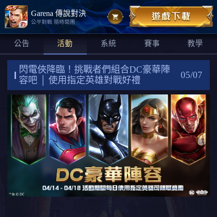
Garena 傳說對決
公平對戰 隨時開團
公告
活動
系統
賽事
教學
閃電俠降臨！挑戰者們組合DC豪華陣
05/07
容吧 │ 使用指定英雄對戰好禮