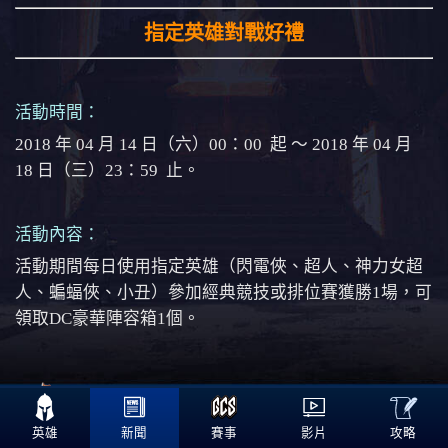
指定英雄對戰好禮
活動時間：
2018 年 04 月 14 日（六）00：00 起 ～ 2018 年 04 月
18 日（三）23：59 止。
活動內容：
活動期間每日使用指定英雄（閃電俠、超人、神力女超
人、蝙蝠俠、小丑）參加經典競技或排位賽獲勝1場，可
領取DC豪華陣容箱1個。

攻略
英雄
新聞
賽事
影片