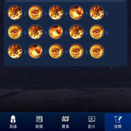

攻略
英雄
新聞
賽事
影片