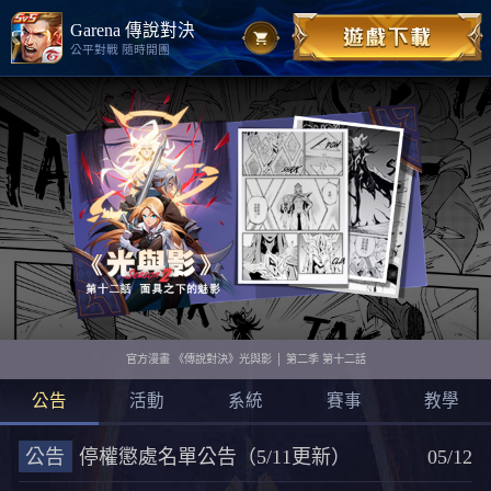
Garena 傳說對決
公平對戰 隨時開團
官方漫畫 《傳說對決》光與影 │ 第二季 第十二話
公告
活動
系統
賽事
教學
公告
停權懲處名單公告（5/11更新）
05/12