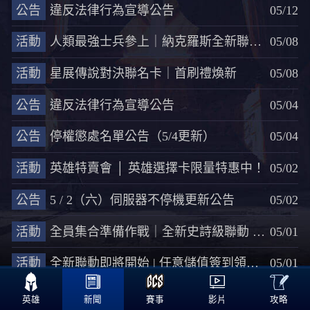
公告
違反法律行為宣導公告
05/12
活動
人類最強士兵參上｜納克羅斯全新聯動造型登場！
05/08
活動
星展傳說對決聯名卡｜首刷禮煥新
05/08
公告
違反法律行為宣導公告
05/04
公告
停權懲處名單公告（5/4更新）
05/04
活動
英雄特賣會 │ 英雄選擇卡限量特惠中！
05/02
公告
5 / 2（六）伺服器不停機更新公告
05/02
活動
全員集合準備作戰｜全新史詩級聯動 帥氣登場！
05/01
活動
全新聯動即將開始 | 任意儲值簽到領取大量抽獎券
05/01

<<
8
9
10
11
12
>>
攻略
英雄
新聞
賽事
影片