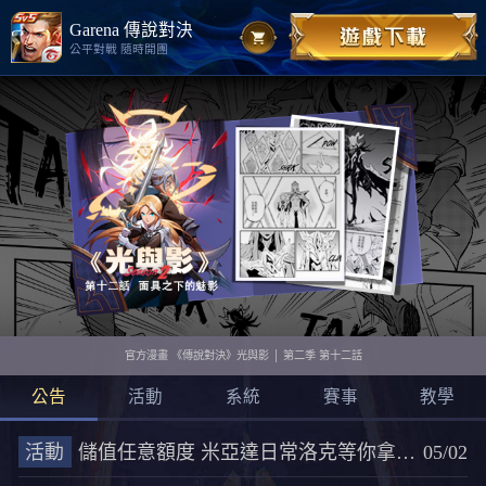
Garena 傳說對決
公平對戰 隨時開團
官方漫畫 《傳說對決》光與影 │ 第二季 第十二話
公告
活動
系統
賽事
教學
活動
儲值任意額度 米亞達日常洛克等你拿| 登入七天即領！
05/02