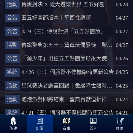
活動
傳說對決 X 義大遊樂世界 五五好團節特別聯名活動
04/28
公告
五五好團節版本｜平衡性調整
04/27
公告
4/19（三）傳說對決「五五好團節」更新公告
04/27
活動
傳說聖典第五十三篇章玩偶暴徒│ 聖典預購開跑！
04/27
公告
「源少年」出任五五好團節形象大使 主題曲《Hun Ah…嗯》即刻上線
04/26
系統
4 / 26（三）伺服器不停機臨時更新公告
04/25
活動
星球裁決者霸氣回歸 │傲魘降世限時重啟!
04/25
活動
泡泡派對即將結束│ 聖典貢獻值折扣
04/24
系統
4 / 21（五）伺服器不停機臨時更新公告
04/21

<<
135
136
137
138
139
>>
攻略
英雄
新聞
賽事
影片