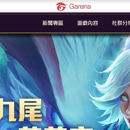
Garena
公告
新手引導
官方粉絲
活動
遊戲簡介
YouTub
系統
英雄列表
賽事
裝備列表
教學
奧義列表
攻略
挑戰者技能