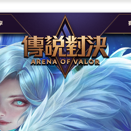
團
G
e
A
社