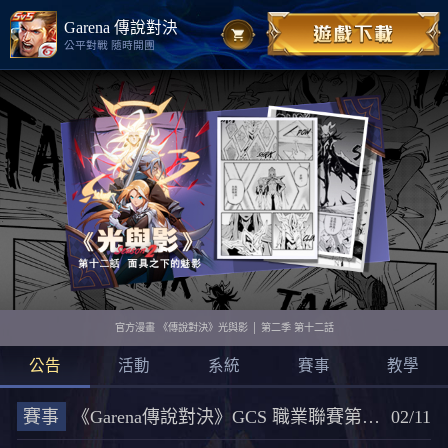
Garena 傳說對決
公平對戰 隨時開團
官方漫畫 《傳說對決》光與影 │ 第二季 第十二話
公告
活動
系統
賽事
教學
賽事
《Garena傳說對決》GCS 職業聯賽第十季開打
02/11