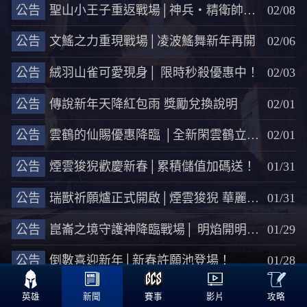
公告
聖山小王子重返戰場│神兵‧精衛帥氣再現!
02/08
公告
文鰩之力重現戰場│凌波鰩舞新年再開
02/06
公告
絨羽山雀可愛現身│ 限時秒殺優惠中！
02/03
公告
傳說新年天降紅包雨 獎勵兌換說明
02/01
公告
雲鶴的仙賜優惠降臨 │全新閑雲鶴立限時特價登場！
02/01
公告
煙雲狻猊歡慶新春│累積儲值加碼送！
01/31
公告
瑞獸祈願爐正式開啟│煙雲狻猊 華麗現身！
01/31
公告
崑崙之境守護神降臨戰場│ 明焰開明帥氣現身
01/29
公告
倒數喜迎新年│新春許願池登場！
01/28

<<
183
184
185
186
187
>>
攻略
英雄
新聞
賽事
影片