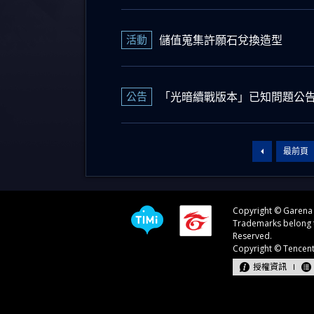
活動
儲值蒐集許願石兌換造型
公告
「光暗續戰版本」已知問題公
最前頁
授權資訊