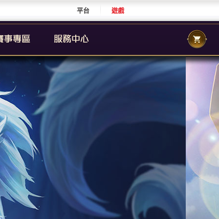
平台
遊戲
CS 職業聯賽
傳說城市賽
校園傳說
CS 校園聯賽
傳說國際賽
群自辦賽事