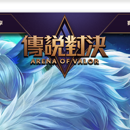
團
G
e
A
社