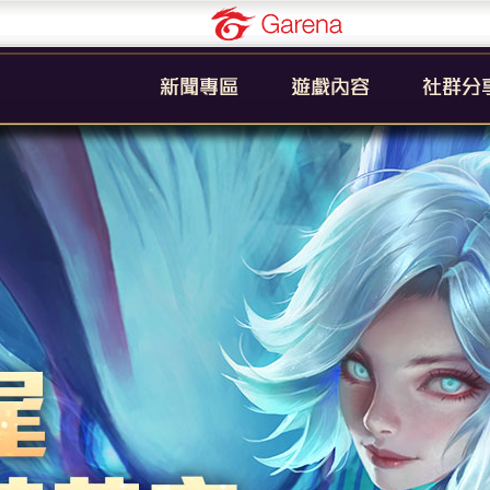
Garena
公告
新手引導
官方粉絲
活動
遊戲簡介
YouTub
系統
英雄列表
賽事
裝備列表
教學
奧義列表
攻略
挑戰者技能