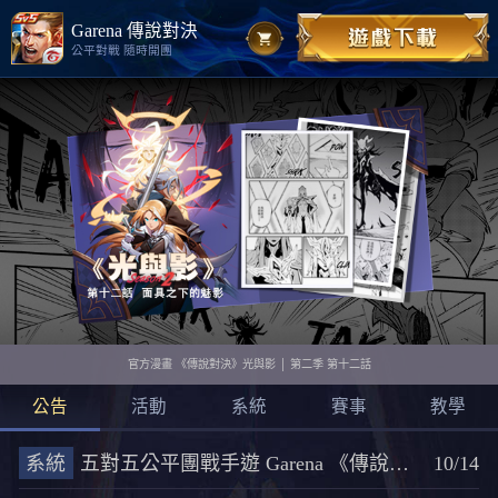
Garena 傳說對決
公平對戰 隨時開團
官方漫畫 《傳說對決》光與影 │ 第二季 第十二話
公告
活動
系統
賽事
教學
系統
五對五公平團戰手遊 Garena 《傳說對決 》封測數據揭密
10/14