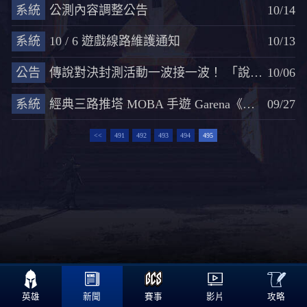
系統
公測內容調整公告
10/14
系統
10 / 6 遊戲線路維護通知
10/13
公告
傳說對決封測活動一波接一波！ 「說Bar」論壇與營運團隊對抗賽登場
10/06
系統
經典三路推塔 MOBA 手遊 Garena《傳說對決》展開封測預登
09/27
<<
491
492
493
494
495

攻略
英雄
新聞
賽事
影片