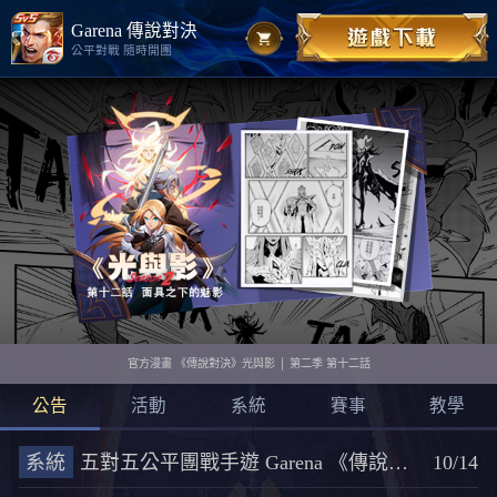
Garena 傳說對決
公平對戰 隨時開團
官方漫畫 《傳說對決》光與影 │ 第二季 第十二話
公告
活動
系統
賽事
教學
系統
五對五公平團戰手遊 Garena 《傳說對決 》封測數據揭密
10/14