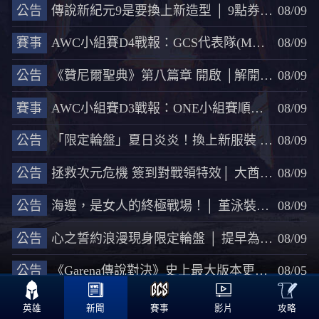
公告
傳說新紀元9是要換上新造型 │ 9點券超級造型箱登場
08/09
賽事
AWC小組賽D4戰報：GCS代表隊(MAD)以10勝0敗之姿晉級八強賽
08/09
公告
《贊尼爾聖典》第八篇章 開啟 │解開全新調皮英雄、造型和萌寵特效！
08/09
賽事
AWC小組賽D3戰報：ONE小組賽順利晉級，八強將碰上地主越南代表隊
08/09
公告
「限定輪盤」夏日炎炎！換上新服裝 │ 夏日狂歡限定輪盤火熱登場
08/09
公告
拯救次元危機 簽到對戰領特效│ 大酋長保底箱假日登場
08/09
公告
海邊，是女人的終極戰場！│ 堇泳裝派對保底箱清涼登場
08/09
公告
心之誓約浪漫現身限定輪盤 │ 提早為七夕先準備！盛裝打扮佳節相會
08/09
公告
《Garena傳說對決》史上最大版本更新上線，帶領玩家展開傳說新紀元！
08/05

<<
334
335
336
337
338
>>
攻略
英雄
新聞
賽事
影片