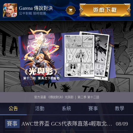
Garena 傳說對決
公平對戰 隨時開團
官方漫畫 《傳說對決》光與影 │ 第二季 第十二話
公告
活動
系統
賽事
教學
賽事
AWC世界盃 GCS代表隊直落4輕取北美，將與越南外卡隊爭奪四強資格
08/09