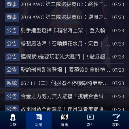
賽事
2019 AWC 第二隊選拔賽D2：終極三高地被破逆轉秀！ONE以4:2擊敗TXO取得AWC第二張門票
07/23
賽事
2019 AWC 第二隊選拔賽D1：逆風之王ONE大發威，激戰七回合最後逆轉勝NVM
07/23
公告
射手造型選擇卡箱限時上架 │ 登入領獎勵 週一要Happy
07/23
公告
繪製魔法陣！召喚鏡花水月‧沉香 │ 魔法抽獎 金幣獎池限時登場
07/23
公告
連假就9是要玩混沌大亂鬥 │ 9點券超級英雄箱再臨
07/23
公告
聖諭刑司即將登場 │ 累積簽到拿好禮 & 對戰送魔法水晶
07/23
系統
06 / 11（二）伺服器不停機臨時更新公告
07/23
公告
合金之力威力無人能擋！挑戰合金試煉有機會獲得瑟斐斯 合金進化
07/23
公告
故事開啟全新篇章！伴月舞者美艷降臨桌布｜傳說桌布產生器英雄更新
07/23

<<
339
340
341
342
343
>>
攻略
英雄
新聞
賽事
影片