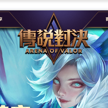
團
G
e
A
社