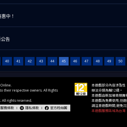
特惠中！
新公告
40
41
42
43
44
45
46
47
48
49
50
服務條款
隱私條款
官方粉絲團
本遊戲服務區域為台灣