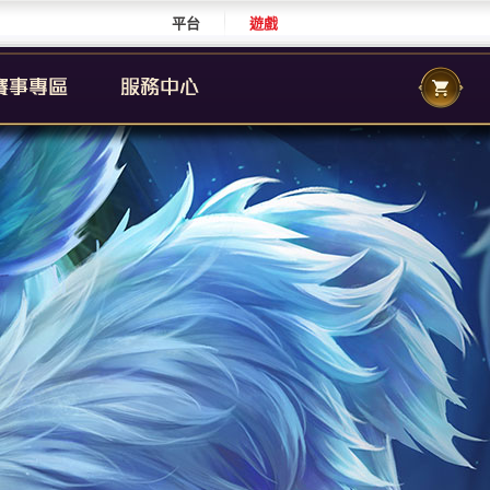
平台
遊戲
CS 職業聯賽
傳說城市賽
校園傳說
CS 校園聯賽
傳說國際賽
群自辦賽事