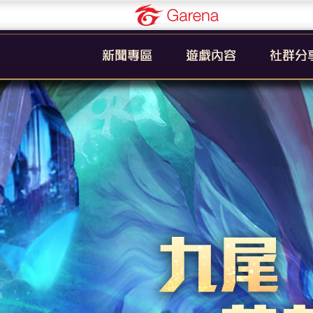
Garena
公告
新手引導
官方粉絲
活動
遊戲簡介
YouTub
系統
英雄列表
賽事
裝備列表
教學
奧義列表
攻略
挑戰者技能