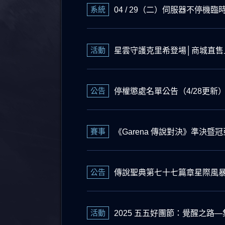
系統
04 / 29（二）伺服器不停機
活動
星雲守護克里希登場│商城直售
公告
停權懲處名單公告（4/28更新
賽事
《Garena 傳說對決》準決暨冠
公告
傳說聖典第七十七篇章星際風暴
活動
2025 五五好團節：覺醒之路