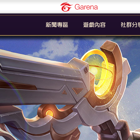
Garena
公告
新手引導
官方粉絲
活動
遊戲簡介
YouTub
系統
英雄列表
賽事
裝備列表
教學
奧義列表
攻略
挑戰者技能