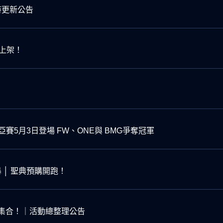
臨時更新公告
上架！
）
亞賽5月3日登場 FW、ONE與 BMG爭奪冠軍
 │ 聖典預購開跑！
—集合！｜活動總整理公告