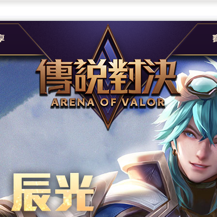
團
G
e
A
社