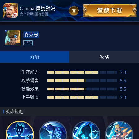
Garena 傳說對決
公平對戰 隨時開團
麥克思
坦克
介紹
攻略
生存能力
7.3
攻擊傷害
5.5
技能效果
5.5
上手難度
7.3
英雄技能