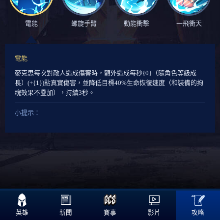
電能
螺旋手臂
動能衝擊
一飛衝天
電能
麥克思每次對敵人造成傷害時，額外造成每秒{0}
（隨角色等級成
長）
(+{1})點
真實傷害，並降低目標40%生命恢復速度
（和裝備的拘
魂效果不疊加），持續3秒。
小提示：

攻略
英雄
新聞
賽事
影片