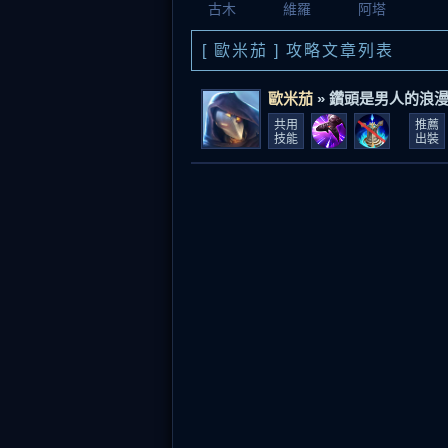
古木
維羅
阿塔
[
歐米茄
] 攻略文章列表
歐米茄
» 鑽頭是男人的浪漫 
共用
推薦
技能
出裝