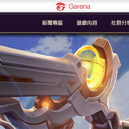
Garena
公告
新手引導
官方粉絲
活動
遊戲簡介
YouTub
系統
英雄列表
賽事
裝備列表
教學
奧義列表
攻略
挑戰者技能