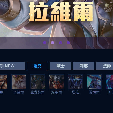
手 NEW
坦克
戰士
刺客
法師
尼
哥德爾
查戈納爾
渥馬爾
塔拉
贊尼爾
阿