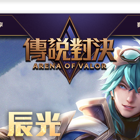
團
G
e
A
社