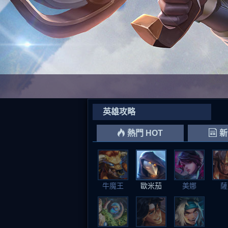
英雄攻略
熱門 HOT
新
牛魔王
歐米茄
美娜
薩