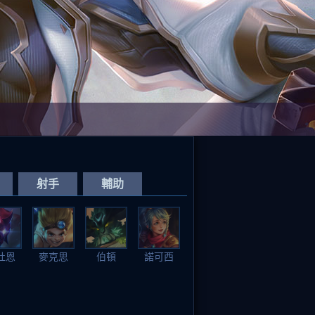
射手
輔助
杜恩
麥克思
伯頓
諾可西