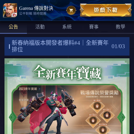
Garena 傳說對決
公平對戰 隨時開團
公告
活動
系統
賽事
教學
新春納福版本開發者爆料#4｜全新賽年
01/03
排位